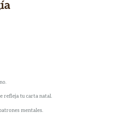
ía
no.
 refleja tu carta natal.
 patrones mentales.