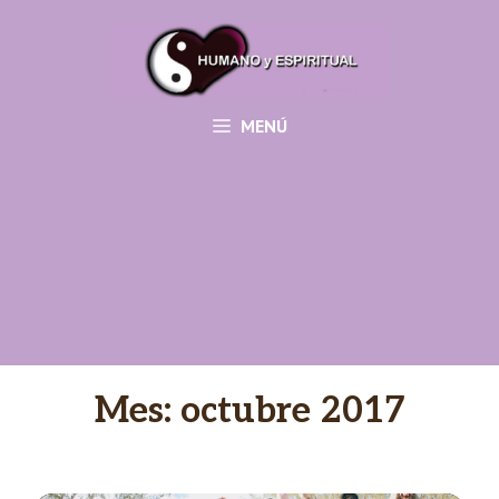
Saltar
al
contenido
MENÚ
Mes:
octubre 2017