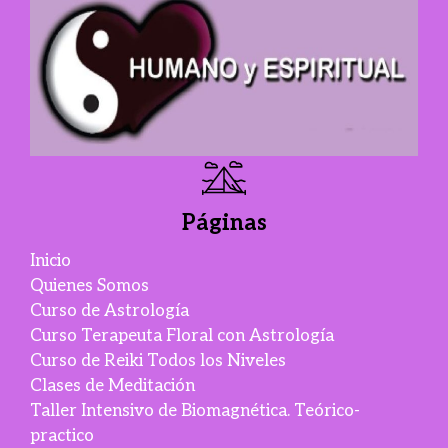
Páginas
Inicio
Quienes Somos
Curso de Astrología
Curso Terapeuta Floral con Astrología
Curso de Reiki Todos los Niveles
Clases de Meditación
Taller Intensivo de Biomagnética. Teórico-
practico